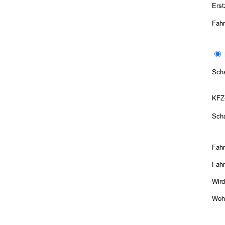
Ers
Fah
Scha
KFZ
Scha
Fahr
Fah
Wird
Woh