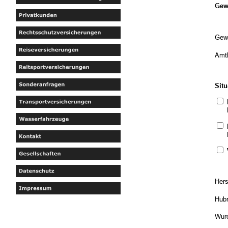
Gew
Gew
Amtl
Situ
Die 
Die 
Hers
Hub
Wurd