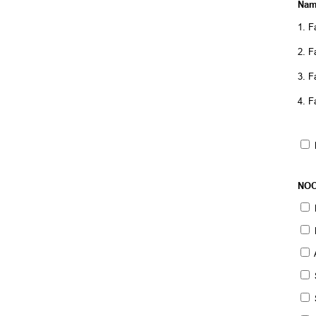
Nam
1. 
2. 
3. 
4. 
K
NOC
R
R