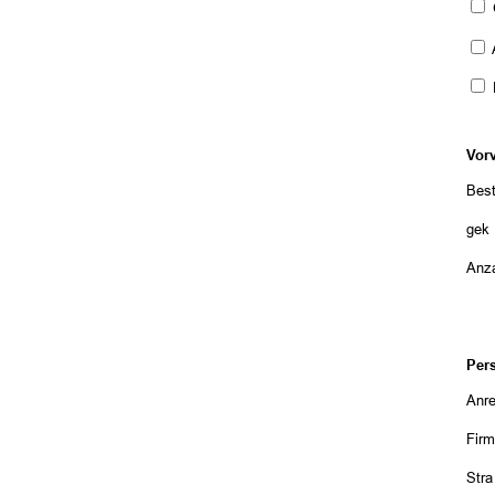
Vor
Best
gekü
Anza
Per
Anr
Fir
Str