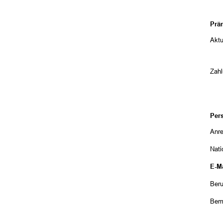
Prä
Aktu
Zah
Per
Anr
Nati
E-Ma
Beru
Bem