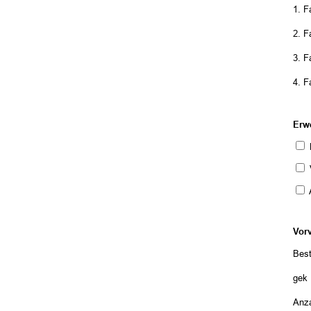
1. 
2. 
3. 
4. 
Erw
M
Vor
Best
gekü
Anza