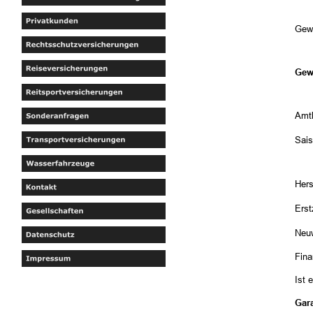
Gew
Gew
Amtl
Sai
Hers
Ers
Neuw
Fina
Ist 
Gar