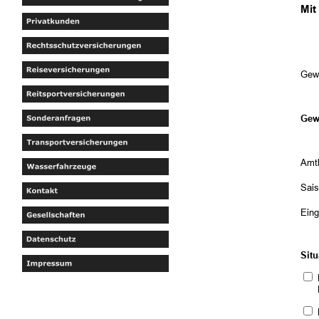
Mit
Gew
Gew
Amtl
Sai
Eing
Situ
Die 