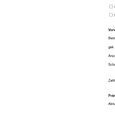
R
Vor
Best
gekü
Anza
Sch
Zah
Prä
Aktu