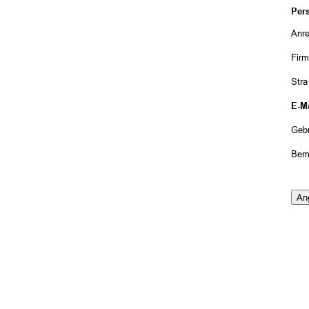
Per
Anr
Fir
Str
E-Ma
Geb
Bem