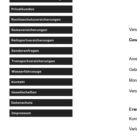
Ver
Gew
Anr
Geb
Mona
Ver
Erw
Komp
Vari