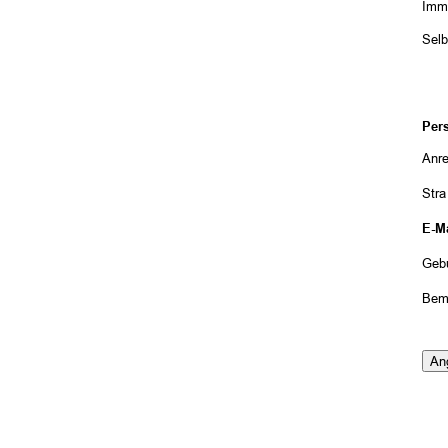
Immo
Selb
Per
Anr
Str
E-Ma
Geb
Bem