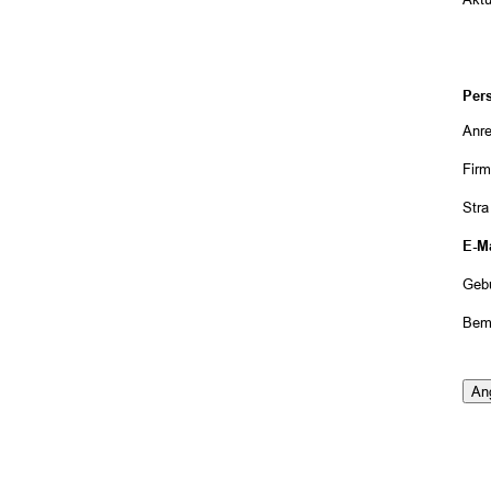
Per
Anr
Fir
Str
E-Ma
Geb
Bem