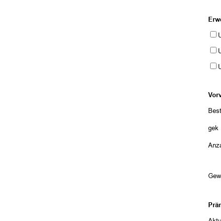
Erw
U
U
Vor
Best
gekü
Anza
Gew
Prä
Aktu