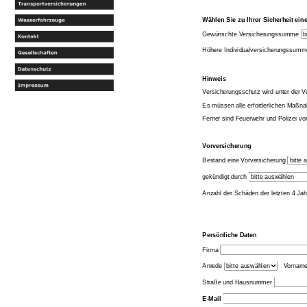
Wählen Sie zu Ihrer Sicherheit e
Gewünschte Versicherungssumme
Höhere Individualversicherungssum
Hinweis
Versicherungsschutz wird unter der V
Es müssen alle erforderlichen Maßnah
Ferner sind Feuerwehr und Polizei v
Vorversicherung
Bestand eine Vorversicherung
gekündigt durch
Anzahl der Schäden der letzten 4 Ja
Persönliche Daten
Firma
Anrede
Vornam
Straße und Hausnummer
E-Mail