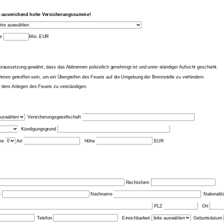
ine ausreichend hohe Versicherungssumme!
me
Mio. EUR
oraussetzung gewährt, dass das Abbrennen polizeilich genehmigt ist und unter ständiger Aufsicht geschieht.
men getroffen sein, um ein Übergreifen des Feuers auf die Umgebung der Brennstelle zu verhindern.
or dem Anlegen des Feuers zu verständigen.
Versicherungsgesellschaft
Kündigungsgrund
hre
Art
Höhe
EUR
Rechtsform
e
Nachname
Nationalit
PLZ
Ort
Telefon
Erreichbarkeit
Geburtsdatum