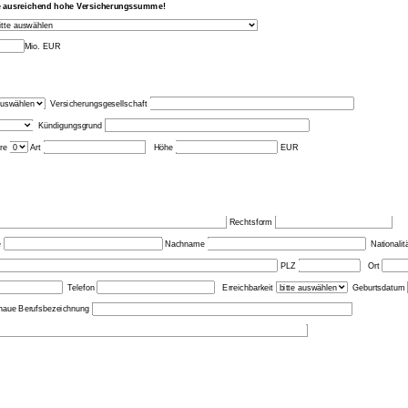
ine ausreichend hohe Versicherungssumme!
Mio. EUR
Versicherungsgesellschaft
Kündigungsgrund
hre
Art
Höhe
EUR
Rechtsform
e
Nachname
Nationalit
PLZ
Ort
Telefon
Erreichbarkeit
Geburtsdatum
aue Berufsbezeichnung