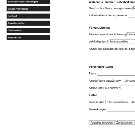
Wählen Sie zu Ihrer Sicherheit e
Gewünschte Versicherungssumme
Individualversicherungssumme
Vorversicherung
Bestand eine Vorversicherung
gekündigt durch
Anzahl der Schäden der letzten 4 Ja
Persönliche Daten
Firma
Anrede
Vornam
Straße und Hausnummer
E-Mail
Berufsstatus
Gen
Bemerkungen