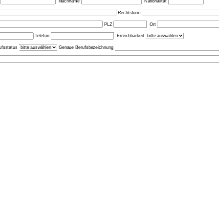
e
Nachname
Nationalität
Rechtsform
PLZ
Ort
Telefon
Erreichbarkeit
ufsstatus
Genaue Berufsbezeichnung