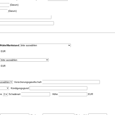
(Datum)
(Datum)
/Hütte/Marktstand
EUR
EUR
Versicherungsgesellschaft
Kündigungsgrund
hre
Schadenart
Höhe
EUR