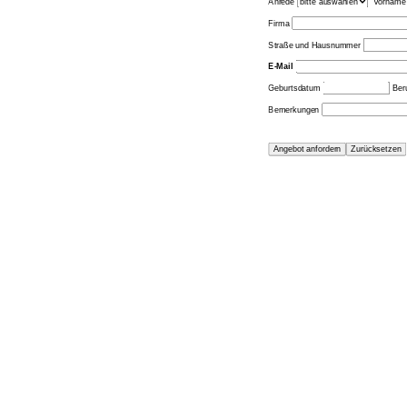
Anrede
Vornam
Firma
Straße und Hausnummer
E-Mail
Geburtsdatum
Ber
Bemerkungen