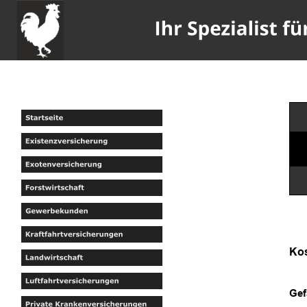
Kos
Gef