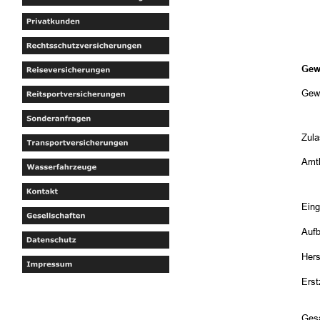
Gew
Gew
Zul
Amtl
Eing
Aufb
Hers
Ers
Gesa