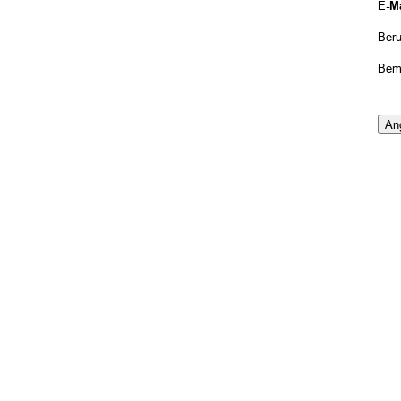
E-Ma
Beru
Bem