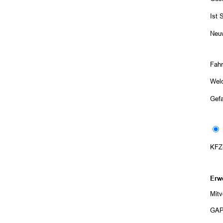
Ist 
Neuw
Fah
Welc
Gefa
KFZ
Erw
Mitv
GAP-