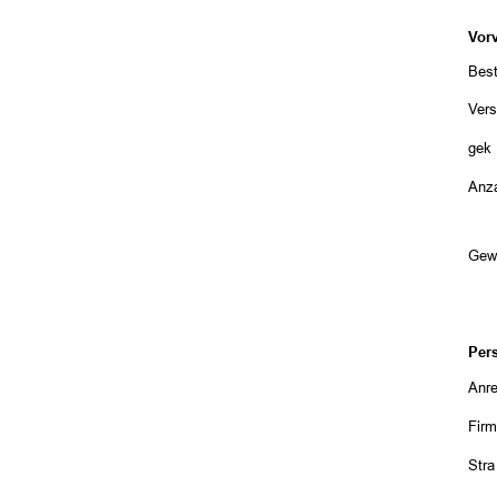
Vor
Best
Vers
gekü
Anza
Gew
Per
Anr
Fir
Str