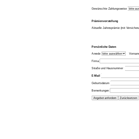
Gewünschte Zahlungsweise
Prämienvorstellung
Aktuelle Jahresprämie (mit Versiche
Persönliche Daten
Anrede
Vornam
Firma
Straße und Hausnummer
E-Mail
Geburtsdatum
Bemerkungen