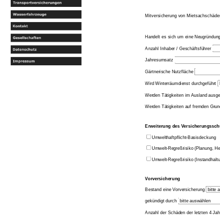
Mitversicherung von Mietsachschäd
Handelt es sich um eine Neugründun
Anzahl Inhaber / Geschäftsführer
Jahresumsatz
Gärtnerische Nutzfläche
Wird Winterräumdienst durchgeführt
Werden Tätigkeiten im Ausland ausge
Werden Tätigkeiten auf fremden Gru
Erweiterung des Versicherungssch
Umwelthaftpflicht-Basisdeckung
Umwelt-Regreßrisiko (Planung, Her
Umwelt-Regreßrisiko (Instandhaltu
Vorversicherung
Bestand eine Vorversicherung
gekündigt durch
Anzahl der Schäden der letzten 4 Ja