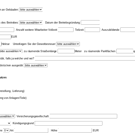
en an Gebäuden
g des Betriebes
Datum der Betriebsgründung
Anzahl weitere Mitarbeiter Vollzeit
Teilzeit
Auszubildende
EUR
Hektar Unterliegen Sie der Gewerbesteuer
zu räumende Straßenlänge
Meter zu räumende Parkflächen
übt, falls ja welche und wo?
ndstücken ausgeübt
utzes
stellung, Lieferung)
ng von Anlagen/Teile)
Versicherungsgesellschaft
Kündigungsgrund
hre
Art
Höhe
EUR