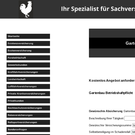
w
Gart
Kostenlos Angebot anforder
Gartenbau
Betriebshaftpflicht
Gewünschte Absicherung
Gartenb
Beschreibung Ihrer Tätigkeit
Gewünschte Versicherungssumme
Selbstbeteiligung im Schadensfall