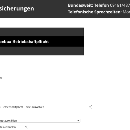
ww.Versicherungen-Werner
enbau Betriebshaftpflicht
n
au
Betriebshaftpflicht