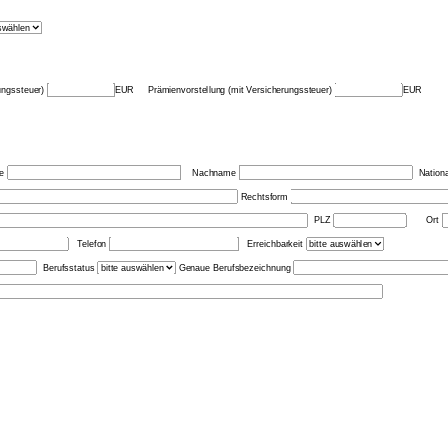
rungssteuer)
EUR Prämienvorstellung (mit Versicherungssteuer)
EUR
e
Nachname
Nationa
Rechtsform
PLZ
Ort
Telefon
Erreichbarkeit
Berufsstatus
Genaue Berufsbezeichnung