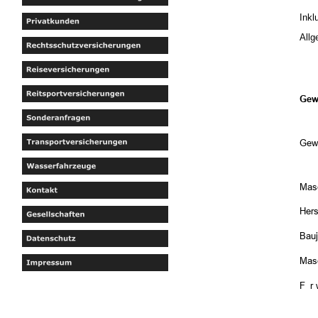
Inkl
Allg
Gew
Gew
Mas
Hers
Bau
Mas
Für 