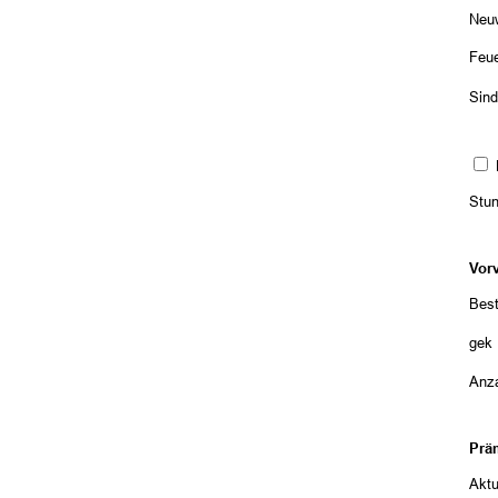
Neuw
Feu
Sind
Stu
Vor
Best
gekü
Anza
Prä
Aktu