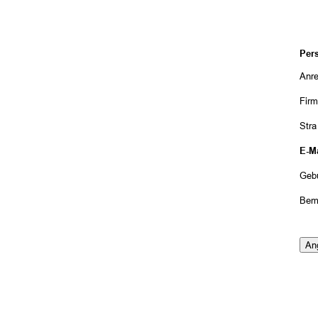
Per
Anr
Fir
Str
E-Ma
Geb
Bem