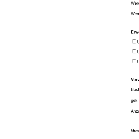
Werd
Werd
Erw
U
U
Vor
Best
gekü
Anza
Gew