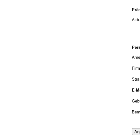
Prä
Aktu
Per
Anr
Fir
Str
E-Ma
Geb
Bem