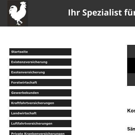
Kos
Sän