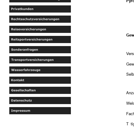
Pyro
Gew
Ver
Gew
Selb
Anza
Welc
Fach
Täti