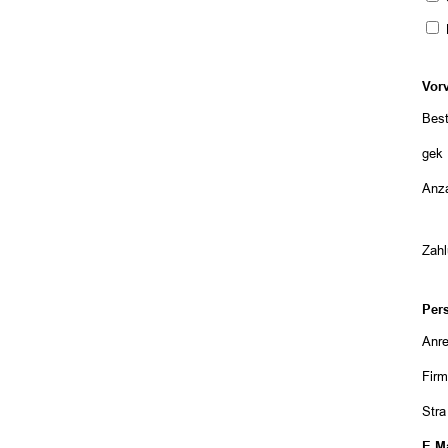
P
Vor
Best
gekü
Anza
Zah
Per
Anr
Fir
Str
E-Ma