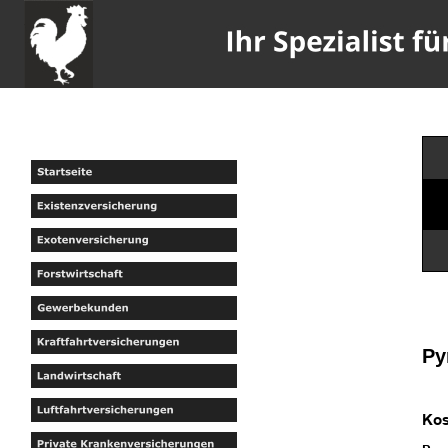
Py
Kos