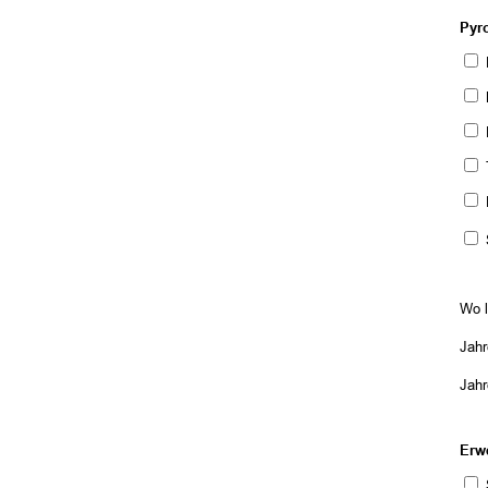
Pyro
Wo l
Jahr
Jahr
Erw
S