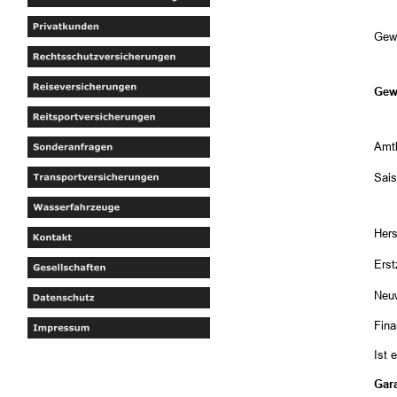
Gew
Gew
Amtl
Sai
Hers
Ers
Neuw
Fina
Ist 
Gar