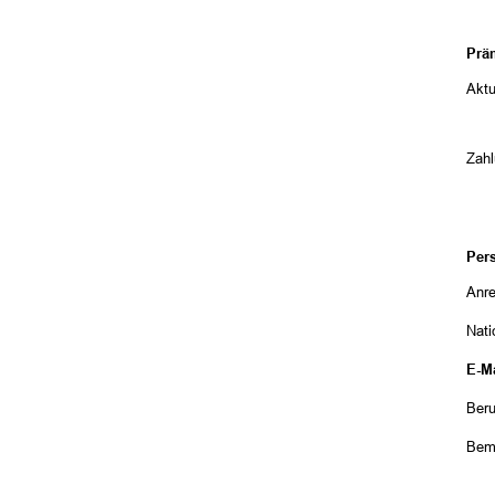
Prä
Aktu
Zah
Per
Anr
Nati
E-Ma
Beru
Bem