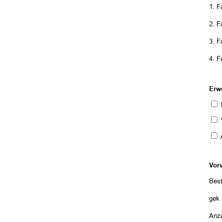
1. 
2. 
3. 
4. 
Erw
M
Vor
Best
gekü
Anza