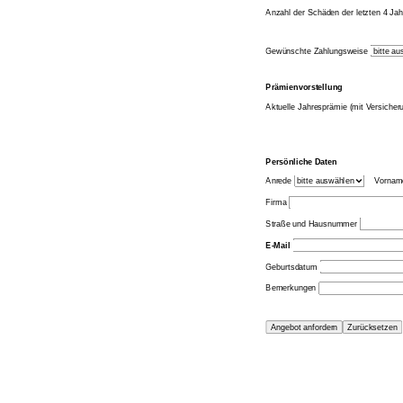
Anzahl der Schäden der letzten 4 Ja
Gewünschte Zahlungsweise
Prämienvorstellung
Aktuelle Jahresprämie (mit Versiche
Persönliche Daten
Anrede
Vornam
Firma
Straße und Hausnummer
E-Mail
Geburtsdatum
Bemerkungen