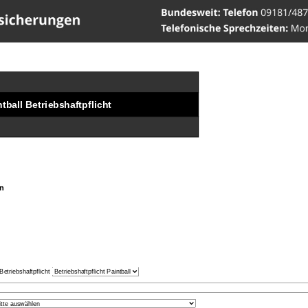
ww.Versicherungen-Werner
ntball
Betriebshaftpflicht
n
Betriebshaftpflicht