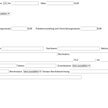
hre
Art
Höhe
EUR
rungssteuer)
EUR Prämienvorstellung (mit Versicherungssteuer)
EUR
e
Nachname
Nationa
Rechtsform
PLZ
Ort
Telefon
Erreichbarkeit
Berufsstatus
Genaue Berufsbezeichnung