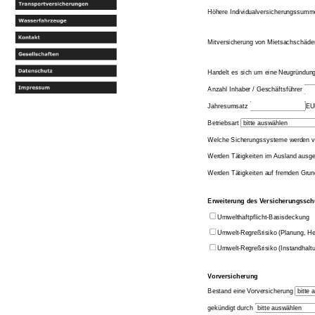
Höhere Individualversicherungssum
Mitversicherung von Mietsachschäd
Handelt es sich um eine Neugründun
Anzahl Inhaber / Geschäftsführer
Jahresumsatz
EU
Betriebsart
Welche Sicherungssysteme werden 
Werden Tätigkeiten im Ausland ausge
Werden Tätigkeiten auf fremden Gru
Erweiterung des Versicherungssch
Umwelthaftpflicht-Basisdeckung
Umwelt-Regreßrisiko (Planung, Her
Umwelt-Regreßrisiko (Instandhaltu
Vorversicherung
Bestand eine Vorversicherung
gekündigt durch