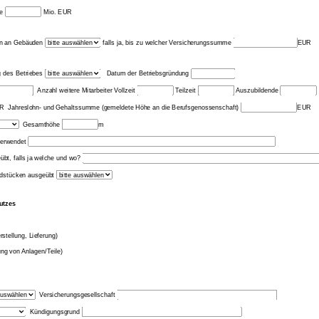
me
Mio. EUR
en an Gebäuden
falls ja, bis zu welcher Versicherungssumme
EUR
g des Betriebes
Datum der Betriebsgründung
Anzahl weitere Mitarbeiter Vollzeit
Teilzeit
Auszubildende
R Jahreslohn- und Gehaltssumme (gemeldete Höhe an die Berufsgenossenschaft)
EUR
Gesamthöhe
m
verwendet
übt, falls ja welche und wo?
ndstücken ausgeübt
utzes
stellung, Lieferung)
ng von Anlagen/Teile)
Versicherungsgesellschaft
Kündigungsgrund