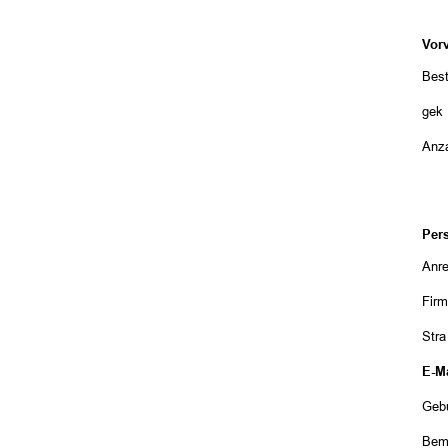
Vor
Best
gekü
Anza
Per
Anr
Fir
Str
E-Ma
Geb
Bem