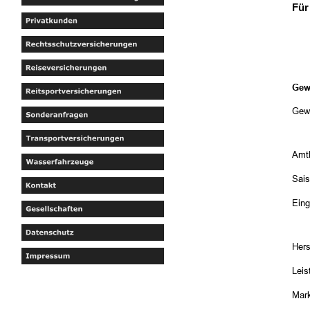
Für
Gew
Gew
Amtl
Sai
Eing
Hers
Leis
Mar