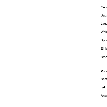
Geb
Bau
Lage
Welc
Spri
Ein
Bra
Vor
Best
gekü
Anza