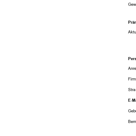
Gew
Prä
Aktu
Per
Anr
Fir
Str
E-Ma
Geb
Bem