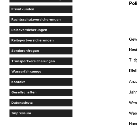
Pol
Gew
Res
Täti
Risi
Anza
Jah
Werd
Werd
Hand