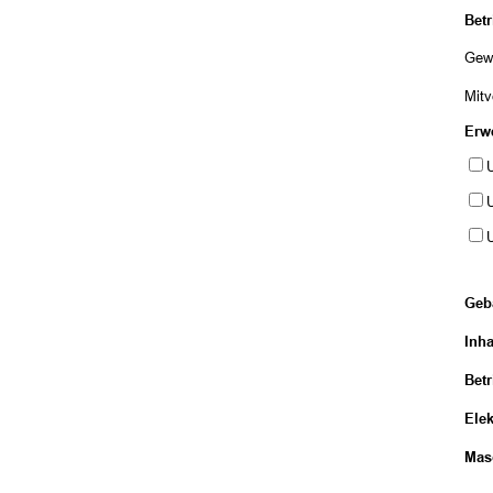
Betr
Gew
Mit
Erw
U
U
Geb
Inh
Bet
Ele
Mas