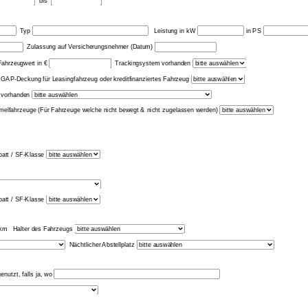
bis
Typ
Leistung in kW
in PS
Zulassung auf Versicherungsnehmer (Datum)
ahrzeugwert in €
Trackingsystem vorhanden
GAP-Deckung für Leasingfahrzeug oder kreditfinanziertes Fahrzeug
en vorhanden
melfahrzeuge (Für Fahrzeuge welche nicht bewegt & nicht zugelassen werden)
abatt / SF-Klasse
abatt / SF-Klasse
km Halter des Fahrzeugs
Nächtlicher Abstellplatz
nutzt, falls ja, wo