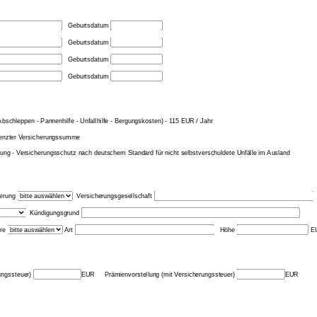
Geburtsdatum
Geburtsdatum
Geburtsdatum
Geburtsdatum
schleppen - Pannenhilfe - Unfallhilfe - Bergungskosten) - 115 EUR / Jahr
renzter Versicherungssumme
ng - Versicherungsschutz nach deutschem Standard für nicht selbstverschul
dete Unfälle im Ausland
herung
Versicherungsgesellschaft
Kündigungsgrund
hre
Art
Höhe
E
rungssteuer)
EUR Prämienvorstellung (mit Versicherungssteuer)
EUR