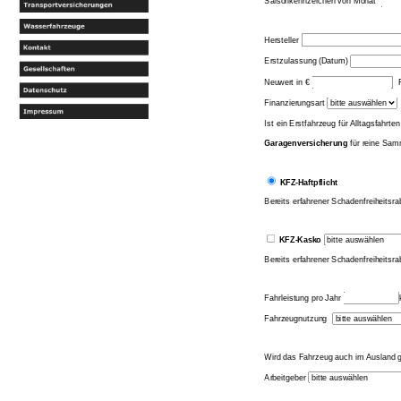
Saisonkennzeichen von Monat
Hersteller
Erstzulassung (Datum)
Neuwert in €
F
Finanzierungsart
Ist ein Erstfahrzeug für Alltagsfahrt
Garagenversicherung
für reine Sam
KFZ-Haftpflicht
Bereits erfahrener Schadenfreiheitsr
KFZ-Kasko
Bereits erfahrener Schadenfreiheitsr
Fahrleistung pro Jahr
Fahrzeugnutzung
Wird das Fahrzeug auch im Ausland ge
Arbeitgeber