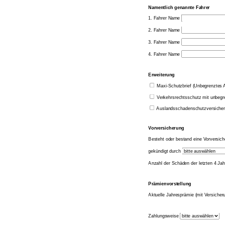
Namentlich genannte Fahrer
1. Fahrer Name
2. Fahrer Name
3. Fahrer Name
4. Fahrer Name
Erweiterung
Maxi-Schutzbrief (Unbegrenztes Ab
Verkehrsrechtsschutz mit unbeg
Auslandsschadenschutzversicheru
Vorversicherung
Besteht oder bestand eine Vorversic
gekündigt durch
Anzahl der Schäden der letzten 4 Ja
Prämienvorstellung
Aktuelle Jahresprämie (mit Versiche
Zahlungsweise