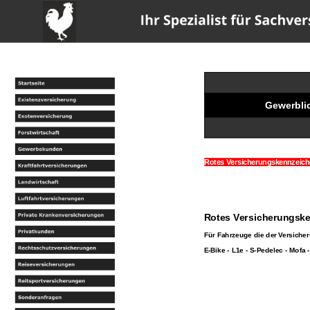
w
Gewerbli
Rotes Versicherungskennzeiche
Rotes Versicherungske
Für Fahrzeuge die der Versiche
E-Bike - L1e - S-Pedelec - Mofa 