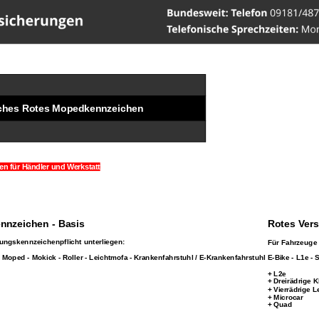
ww.Versicherungen-Werner
ches Rotes Mopedkennzeichen
n für Händler und Werkstatt
nnzeichen - Basis
Rotes Ver
rungskennzeichenpflicht unterliegen:
Für Fahrzeuge 
- Moped - Mokick - Roller - Leichtmofa - Krankenfahrstuhl / E-Krankenfahrstuhl
E-Bike - L1e - 
+ L2e
+ Dreirädrige K
+ Vierrädrige L
+ Microcar
+ Quad